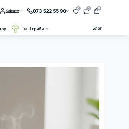
0
0
0
073 522 55 90
Клієнту
Блог
мор
Інші гриби