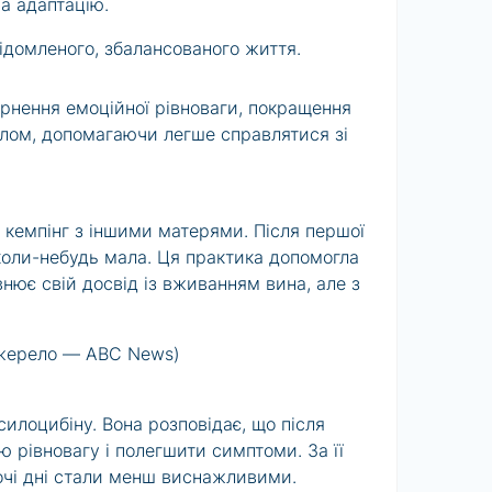
на адаптацію.
ідомленого, збалансованого життя.
ернення емоційної рівноваги, покращення
клом, допомагаючи легше справлятися зі
 кемпінг з іншими матерями. Після першої
коли-небудь мала. Ця практика допомогла
внює свій досвід із вживанням вина, але з
жерело — ABC News)
силоцибіну. Вона розповідає, що після
ю рівновагу і полегшити симптоми. За її
очі дні стали менш виснажливими.