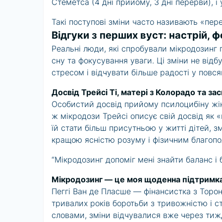
Стеметса (4 дні прийому, 3 дні перерви), і
Такі поступові зміни часто називають «пер
Відгуки з перших вуст: настрій, ф
Реальні люди, які спробували мікродозинг 
сну та фокусування уваги. Ці зміни не від
стресом і відчувати більше радості у повс
Досвід Трейсі Ті, матері з Колорадо та з
Особистий досвід прийому псилоцибіну жінк
ж мікродози Трейсі описує свій досвід як
їй стати більш присутньою у житті дітей, з
кращою ясністю розуму і фізичним благопо
“Мікродозинг допоміг мені знайти баланс і
Мікродозинг — це моя щоденна підтримка: і
Пеггі Ван де Пласше — фінансистка з Торонт
тривалих років боротьби з тривожністю і ст
словами, зміни відчувалися вже через тиж