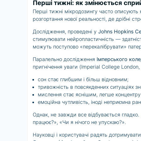
Перші тижні: як змінюється сприй
Перші тижні мікродозингу часто описують як
розгортання нової реальності, де дрібні ст
Дослідження, проведені у
Johns Hopkins Ce
стимулювати нейропластичність — здатність 
можуть поступово «перекалібрувати» пате
Паралельно дослідження
Імперського кол
пригнічення уваги (Imperial College London,
сон стає глибшим і більш відновним;
тривожність в повсякденних ситуаціях з
мислення стає яснішим, легше концентру
емоційна чутливість, іноді неприємна ран
Однак, не завжди все відбувається гладко.
працює?», «Чи я нічого не упускаю?».
Науковці і користувачі радять дотримуват