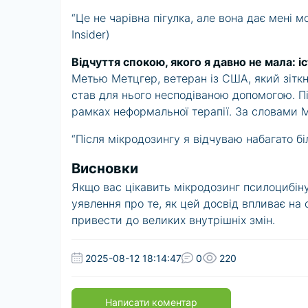
“Це не чарівна пігулка, але вона дає мені 
Insider)
Відчуття спокою, якого я давно не мала: і
Метью Метцгер, ветеран із США, який зітк
став для нього несподіваною допомогою. Пі
рамках неформальної терапії. За словами М
“Після мікродозингу я відчуваю набагато б
Висновки
Якщо вас цікавить мікродозинг псилоцибін
уявлення про те, як цей досвід впливає на 
привести до великих внутрішніх змін.
2025-08-12 18:14:47
0
220
Написати коментар