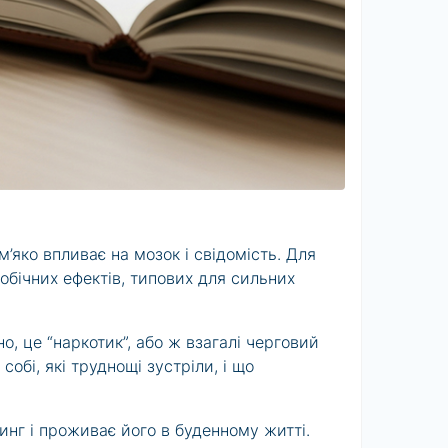
яко впливає на мозок і свідомість. Для
побічних ефектів, типових для сильних
, це “наркотик”, або ж взагалі черговий
обі, які труднощі зустріли, і що
инг і проживає його в буденному житті.