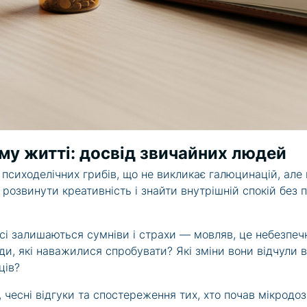
му житті: досвід звичайних людей
иходелічних грибів, що не викликає галюцинацій, але м’
розвинути креативність і знайти внутрішній спокій без 
сі залишаються сумніви і страхи — мовляв, це небезпечно
, які наважилися спробувати? Які зміни вони відчули в с
ців?
чесні відгуки та спостереження тих, хто почав мікродоз