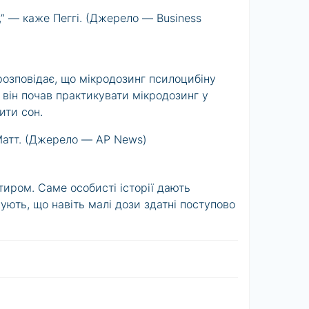
,” — каже Пеггі.
(Джерело — Business
озповідає, що мікродозинг псилоцибіну
 він почав практикувати мікродозинг у
ити сон.
Матт.
(Джерело — AP News)
иром. Саме особисті історії дають
жують, що навіть малі дози здатні поступово