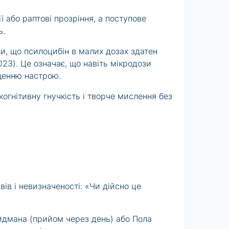
ї або раптові прозріння, а поступове
ь.
ли, що псилоцибін в малих дозах здатен
023). Це означає, що навіть мікродози
щенню настрою.
огнітивну гнучкість і творче мислення без
ів і невизначеності: «Чи дійсно це
йдмана (прийом через день) або Пола