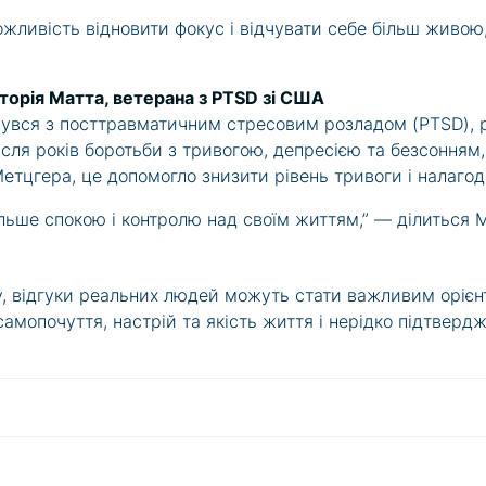
можливість відновити фокус і відчувати себе більш живою
сторія Матта, ветерана з PTSD зі США
нувся з посттравматичним стресовим розладом (PTSD), р
сля років боротьби з тривогою, депресією та безсонням,
етцгера, це допомогло знизити рівень тривоги і налагод
ільше спокою і контролю над своїм життям,” — ділиться 
у, відгуки реальних людей можуть стати важливим орієнт
самопочуття, настрій та якість життя і нерідко підтверд