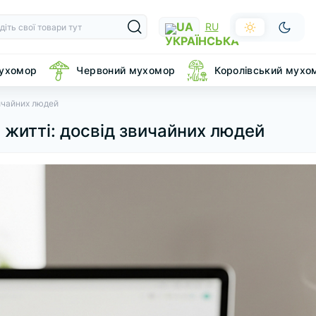
UA
RU
мухомор
Червоний мухомор
Королівський мухо
ичайних людей
 житті: досвід звичайних людей