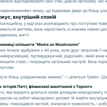
 уважно відслідковувати свій стан, даючи організму час 
езавантаженням» мозку, що відкриває двері до більш усв
окус, внутрішній спокій
псилоцибіну, у відгуках розповідають про поступове пов
буваються миттєво, вони наростають із кожним новим ци
якденному житті.
асновниці спільноти “Moms on Mushrooms”
а почала здобувати у 44 роки, коли друг запросив її на
 «найкрасивіший, підтверджуючий, радісний», який вона 
меншити стрес і покращити загальний настрій. Вона порі
луччям.
 бути більш усвідомленою мамою,” — ділиться Трейсі.
(Д
сторія Пеггі, фінансової аналітикині з Торонто
о, яка відкрито ділиться своїм досвідом мікродозингу п
ресом на роботі мікродозинг допоміг їй знайти внутрішн
день: покращився настрій, знизилася тривожність, і роб