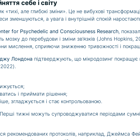
няття себе і світу
 «тихі, але глибокі зміни». Це не вибухові трансформаці
реси зменшуються, а увага і внутрішній спокій наростают
nter for Psychedelic and Consciousness Research
, показа
мозку до перебудови і зміни зв’язків (Johns Hopkins, 2
рни мислення, сприяючи зниженню тривожності і покра
еджу Лондона
підтверджують, що мікродозинг покращує к
 2022).
нижується;
ватись і приймати рішення;
іше, згладжується і стає контрольованою.
 Перші тижні можуть супроводжуватися періодами сумнів
ися рекомендованих протоколів, наприклад, Джеймса Фе